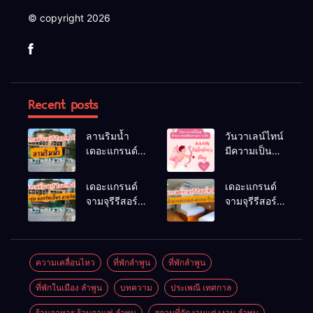
© copyright 2026
Recent posts
ลานริมน้ำ
วันวาเลน์ไทน์
เดอะแกรนด์
มีความเป็นมา
จามจุรีรีสอร์ท
อย่างไร
ลำพูน ลานจัด
เดอะแกรนด์
เดอะแกรนด์
กิจกรรมกลาง
จามจุรีรีสอร์ท
จามจุรีรีสอร์ท
แจ้ง
มีห้องประชุม
มีสิ่งอำนวย
ห้องจัดเลี้ยง
ความสะดวก
ลานจัดเลี้ยง
อะไรบ้าง
หรือไม่
ความเคลื่อนไหว
ที่พักลำพูน
ที่พักลําพูน
ที่พักในเมือง ลำพูน
บทความ
ประเพณี เทศกาล
ร้านอาหาร ร้านกาแฟ ลำพูน
สถานที่จัดงานแต่งงาน ลำพูน