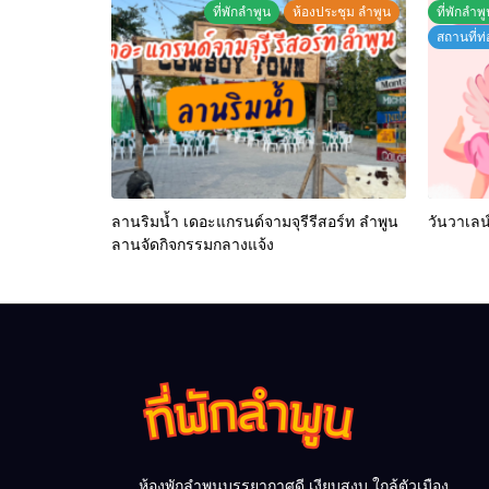
ที่พักลำพูน
ห้องประชุม ลำพูน
ที่พักลำพ
สถานที่ท่
ลานริมน้ำ เดอะแกรนด์จามจุรีรีสอร์ท ลำพูน
วันวาเลน
ลานจัดกิจกรรมกลางแจ้ง
ห้องพักลำพูนบรรยากาศดี เงียบสงบ ใกล้ตัวเมือง