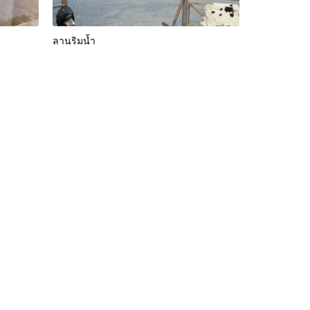
ลานริมน้ำ