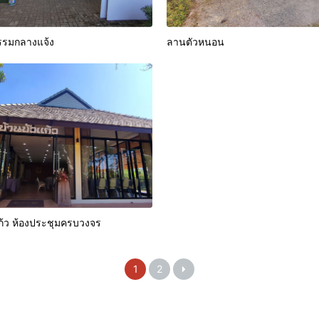
รรมกลางแจ้ง
ลานตัวหนอน
ก้ว ห้องประชุมครบวงจร
1
2