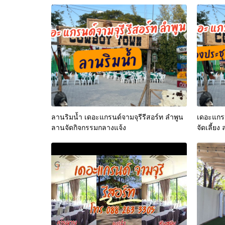
ลานริมน้ำ เดอะแกรนด์จามจุรีรีสอร์ท ลำพูน
เดอะแกรน
ลานจัดกิจกรรมกลางแจ้ง
จัดเลี้ยง