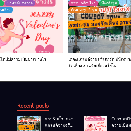
ูน
ประเพณี เทศกาล
ความเคลื่อนไหว
ที่พักลำพูน
องเที่ยว
ห้องประชุม ลำพูน
์ไทน์มีความเป็นมาอย่างไร
เดอะแกรนด์จามจุรีรีสอร์ท มีห้องปร
จัดเลี้ยง ลานจัดเลี้ยงหรือไม่
Recent posts
ลานริมน้ำ เดอะ
วันวาเลน์ไ
แกรนด์จามจุรี
ความเป็น