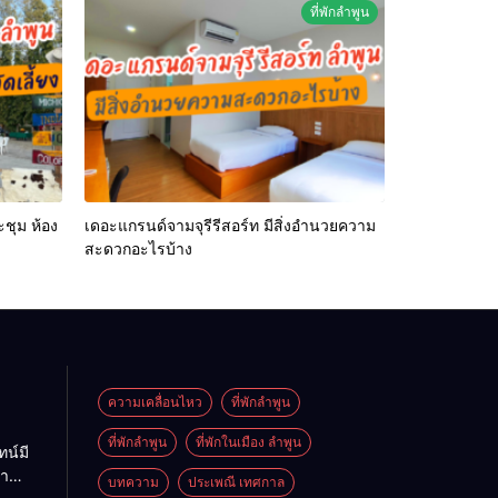
ที่พักลำพูน
ะชุม ห้อง
เดอะแกรนด์จามจุรีรีสอร์ท มีสิ่งอำนวยความ
สะดวกอะไรบ้าง
ความเคลื่อนไหว
ที่พักลำพูน
ที่พักลําพูน
ที่พักในเมือง ลำพูน
ทน์มี
มา
บทความ
ประเพณี เทศกาล