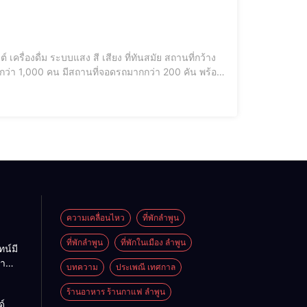
เครื่องดื่ม ระบบแสง สี เสียง ที่ทันสมัย สถานที่กว้าง
กว่า 1,000 คน มีสถานที่จอดรถมากกว่า 200 คัน พร้อม
ปาร์ตี้ต่างๆ ในราคาเหมาะสม ติดต่อสอบถามได้ที่นี่
ความเคลื่อนไหว
ที่พักลำพูน
ที่พักลําพูน
ที่พักในเมือง ลำพูน
ทน์มี
มา
บทความ
ประเพณี เทศกาล
ร้านอาหาร ร้านกาแฟ ลำพูน
์