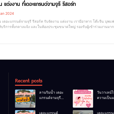
น แต่งงาน ที่เดอะแกรนด์จามจุรี รีสอร์ท
an 2024
 เดอะแกรนด์จามจุรี รีสอร์ท รับจัดงาน แต่งงาน เรามีอาหาร โต๊ะจีน บุพแฟต์ 
ห้บริการทั้งกลางแจ้ง และในห้องประชุมขนาดใหญ่ รองรับผู้เข้าร่วมงานมาก
นเสริฟ ไว้คอยบริการทุกๆท่านสนใจจัดงานแต่งงาน งานเลี้ยง งานเกษียณ งาน
สอบถามข้อมูลเ
Recent posts
ลานริมน้ำ เดอะ
วันวาเลน์ไ
แกรนด์จามจุรี
ความเป็น
รีสอร์ท ลำพูน
อย่างไร
ลานจัดกิจกรรม
เดอะแกรนด์
เดอะแกรนด
กลางแจ้ง