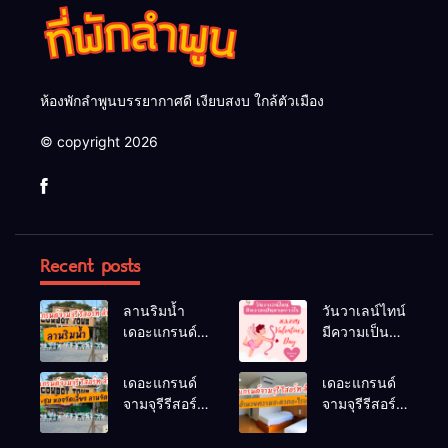
ห้องพักลำพูนบรรยากาศดี เงียบสงบ ใกล้ตัวเมือง
© copyright 2026
Recent posts
ลานริมน้ำ
วันวาเลน์ไทน์
เดอะแกรนด์
มีความเป็นมา
จามจุรีรีสอร์ท
อย่างไร
ลำพูน ลานจัด
เดอะแกรนด์
เดอะแกรนด์
กิจกรรมกลาง
จามจุรีรีสอร์ท
จามจุรีรีสอร์ท
แจ้ง
มีห้องประชุม
มีสิ่งอำนวย
ห้องจัดเลี้ยง
ความสะดวก