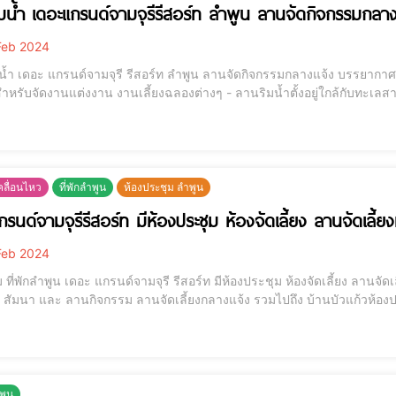
มน้ำ เดอะแกรนด์จามจุรีรีสอร์ท ลำพูน ลานจัดกิจกรรมกลาง
eb 2024
เดอะ แกรนด์จามจุรี รีสอร์ท ลำพูน ลานจัดกิจกรรมกลางแจ้ง บรรยากาศริมน้ำ - เป็นลานเปิดโล่ง ใต้ร่มไม้ บรรยาก
่งงาน งานเลี้ยงฉลองต่างๆ - ลานริมน้ำตั้งอยู่ใกล้กับทะเลสาบใจกลางรีสอร์ท มีพื้นที่กว้างขวาง รองรับโต๊ะอาหารได้
ประมาณ 560 คน - บรรยากาศร่มรื่น สดชื่น มองเห็นวิวทะเลสาบที่สวยงาม เหมาะสำหรับงานที่ต้องการบรรยากาศ
าติ และความเป
ลื่อนไหว
ที่พักลำพูน
ห้องประชุม ลำพูน
รนด์จามจุรีรีสอร์ท มีห้องประชุม ห้องจัดเลี้ยง ลานจัดเลี้ยง
eb 2024
พักลำพูน เดอะ แกรนด์จามจุรี รีสอร์ท มีห้องประชุม ห้องจัดเลี้ยง ลานจัดเลี้ยงหรือไม่ - เดอะแกรนด์จามจุรี รีสอ
้ยง สัมนา และ ลานกิจกรรม ลานจัดเลี้ยงกลางแจ้ง รวมไปถึง บ้านบัวแก้วห
้ำ ทำให้การประชุมของคุณไม่เคร่งเครียดอีกต่อไป ถ้าจัดงานเลี้ยง ถือว่าเป
ุณภาพ ระบ
ำพูน