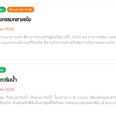
ำพูน
ห้องประชุม ลำพูน
ิจกรรมกลางแจ้ง
an 2024
กรรมกลางแจ้ง ที่สามารถรองรับผู้คนได้มากถึง 1,000 คน สามารถจัดงานแ
 เดอะแกรนด์จามจุรีรีสอร์ท มีลานกิจกรรมสำหรับจัดงานกิจกรรมกลางแจ้ง
านปาร์ตี้ และงานสังสรรค์ทุกๆงาน มีลานกิจกรรมกลางแจ้งจำนวน 3 ลาน ได้
ต่างกันดังต่อไปนี้ ความแตกต่างระหว่างลา
ำพูน
แถวริมน้ำ
an 2024
วริมน้ำ ในบรรยากาศ Luxury เพียบพร้อมส่งอำนวยความสะดวก พร้อมอาหารเช้าสุดพิเศษ เดอะแกรนด์
 รีสอร์ท เป็นอีกหนึ่งที่พักในลำพูนที่ได้รับความนิยมจากนักท่องเที่ยว ด
ีในราคาประหยัด ที่พักลำพูน ใกล้สถานที่ท่องเที่ยว เดอะแกรนด์จามจุรี รีสอร์ท ตั้งอยู่ในอำเภอเมือง ห่างจากวัดพระ