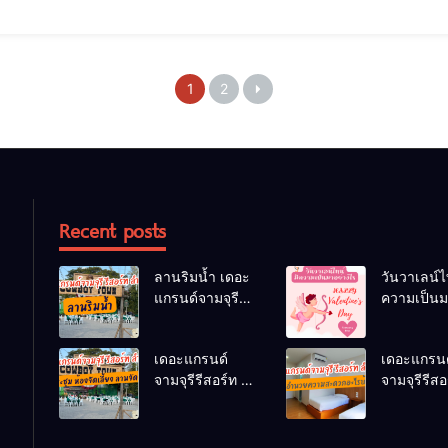
1
2
Recent posts
ลานริมน้ำ เดอะ
วันวาเลน์ไ
แกรนด์จามจุรี
ความเป็น
รีสอร์ท ลำพูน
อย่างไร
ลานจัดกิจกรรม
เดอะแกรนด์
เดอะแกรนด
กลางแจ้ง
จามจุรีรีสอร์ท มี
จามจุรีรีสอ
ห้องประชุม ห้อง
สิ่งอำนวย
จัดเลี้ยง ลานจัด
สะดวกอะไร
เลี้ยงหรือไม่