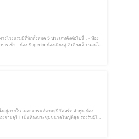
แรมมีที่พักทั้งหมด 5 ประเภทดังต่อไปนี้ . - ห้อง
ยงเล็ก นอนได้
 เรือนเดี่ยวริมน้ำ ห้องเตียงคู่ คือเตียงคิงไซส์ และเตียงเล็ก นอนได้ห้องละ 3 คน ร
อภาพขนาดใหญ่ โปรเจ็กเตอร์ และระบบเสียงที่คมชัด