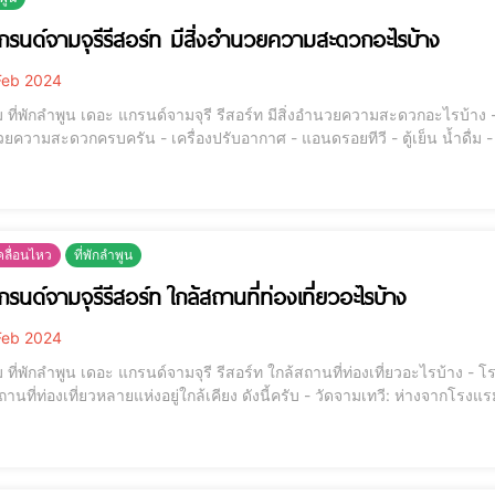
กรนด์จามจุรีรีสอร์ท มีสิ่งอำนวยความสะดวกอะไรบ้าง
eb 2024
ักลำพูน เดอะ แกรนด์จามจุรี รีสอร์ท มีสิ่งอำนวยความสะดวกอะไรบ้าง - ห้องพักทุกประเภทตกแต่งอย่างสวยงาม สะอาดสะอ้าน
รื่องปรับอากาศ - แอนดรอยทีวี - ตู้เย็น น้ำดื่ม - อินเทอร์เน็ตไร้สายฟรี - อาหารเช้า หลากหลายเมนู -
ัย 24 ชั่วโมง - ทางวิ่งรอบรีสอร์ท - ลานจอดรถมากกว่า 200 คัน สนใจสอบถามรายละเอียด 088-2633305 ,
ลื่อนไหว
ที่พักลำพูน
รนด์จามจุรีรีสอร์ท ใกล้สถานที่ท่องเที่ยวอะไรบ้าง
eb 2024
กลำพูน เดอะ แกรนด์จามจุรี รีสอร์ท ใกล้สถานที่ท่องเที่ยวอะไรบ้าง - โรงแรมเดอะ แกรนด์จามจุรี รีสอร์ทอยู่ในจังหวัดลำพูน
่ยวหลายแห่งอยู่ใกล้เคียง ดังนี้ครับ - วัดจามเทวี: ห่างจากโรงแรม 1.7 กม. เป็นวัดเก่าแก่ที่มีประวัติศาสตร์ยาวนาน มีพระ
ป็นสัญลักษณ์ของลำพูน และมีศิลปะและสถาปัตยกรรมที่สวยงาม - น้ำพุช้าง: ห่างจากโรงแรม 1.9 กม. เป็นสวนสาธารณะ เป็น