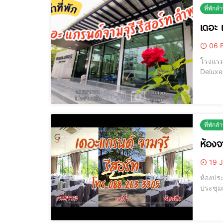
ที่พักล
เดอะ 
06 F
โรงแรม 
Deluxe ห้อ
ที่พักล
ห้องจ
19 J
ห้องประชุมจามจุรี 
ประชุมแห่งนี
งานได้ส
เหมาะส