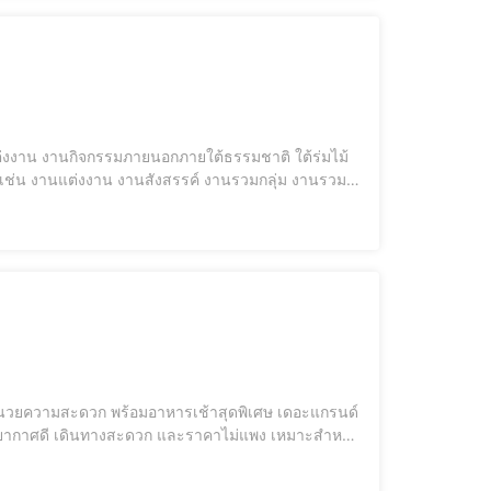
ต่งงาน งานกิจกรรมภายนอกภายใต้ธรรมชาติ ใต้ร่มไม้
 เช่น งานแต่งงาน งานสังสรรค์ งานรวมกลุ่ม งานรวม
แก่ ลานร่มไม้ ลานริมน้ำ ลานตัวหนอน โดยมีความแต่ง
้วยบรรยากาศดี เดินทางสะดวก และราคาไม่แพง เหมาะสำหรับ