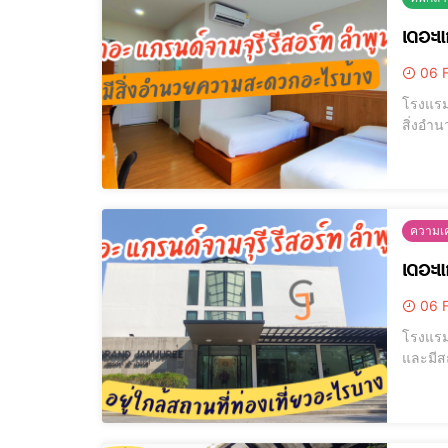
เดอะแ
06 F
โรงแรม ที่พ
สิ่งอำนวยความสะดวกครบครัน - เค
พนักงานรักษาความปลอดภ
052
ความเค
เดอะแก
06 F
โรงแรม ที่พั
และมีสถานที่ท่องเที
ธาตุหลวงที่เ
สถานที