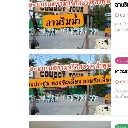
ลานริ
06 F
ลานริมน้ำ 
เหมาะสำหรับจัดงานแต
มากถึง 70 โต๊ะ จุคนได้
ธรรมช
ความเค
เดอะแก
06 F
โรงแรม ที่
จัดเลี
และสายน
เสียงค
ที่พักล