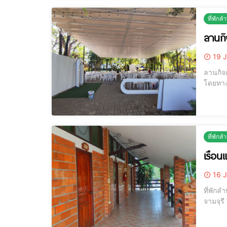
ที่พักล
ลานก
19 J
ลานกิจ
โดยทาง
รุ่น ง
ที่พักล
เรือน
16 J
ที่พักลำพูน เรือนแถวริมน้ำ เรือนแถ
จามจุรี
ผู้ที่มองหาที่พักคุณภาพด
ธาตุ