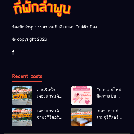
ห้องพักลำพูนบรรยากาศดี เงียบสงบ ใกล้ตัวเมือง
© copyright 2026
Recent posts
ลานริมน้ำ
วันวาเลน์ไทน์
เดอะแกรนด์
มีความเป็นมา
จามจุรีรีสอร์ท
อย่างไร
ลำพูน ลานจัด
เดอะแกรนด์
เดอะแกรนด์
กิจกรรมกลาง
จามจุรีรีสอร์ท
จามจุรีรีสอร์ท
แจ้ง
มีห้องประชุม
มีสิ่งอำนวย
ห้องจัดเลี้ยง
ความสะดวก