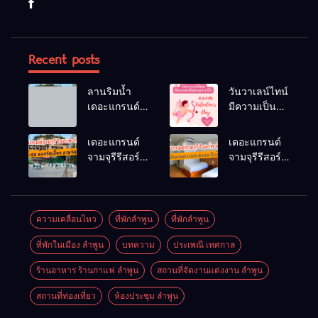
Recent posts
ลานริมน้ำ
วันวาเลน์ไทน์
เดอะแกรนด์
มีความเป็นมา
จามจุรีรีสอร์ท
อย่างไร
ลำพูน ลานจัด
เดอะแกรนด์
เดอะแกรนด์
กิจกรรมกลาง
จามจุรีรีสอร์ท
จามจุรีรีสอร์ท
แจ้ง
มีห้องประชุม
มีสิ่งอำนวย
ห้องจัดเลี้ยง
ความสะดวก
ลานจัดเลี้ยง
อะไรบ้าง
หรือไม่
ความเคลื่อนไหว
ที่พักลำพูน
ที่พักลําพูน
ที่พักในเมือง ลำพูน
บทความ
ประเพณี เทศกาล
ร้านอาหาร ร้านกาแฟ ลำพูน
สถานที่จัดงานแต่งงาน ลำพูน
สถานที่ท่องเที่ยว
ห้องประชุม ลำพูน