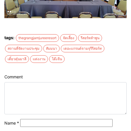
tags:
thegrangjamjureeresort
จัดเลี้ยง
รีสอร์ทลำพูน
สถานที่จัดงานประชุม
สัมมนา
เดอะแกรนด์จามจุรีรีสอร์ท
เตี๋ยวตุ๋นมาลี
แต่งงาน
โต๊ะจีน
Comment
Name
*